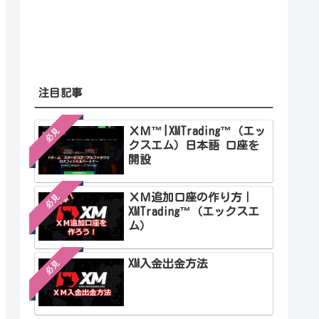
注目記事
ＸＭ™|XMTrading™（エッ
必見
クスエム）日本語 口座を
開設
ＸＭ追加口座の作り方｜
必見
XMTrading™（エックスエ
ム）
XM入金出金方法
必見