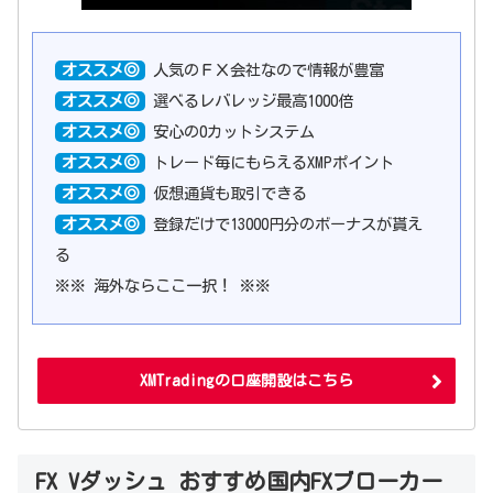
オススメ◎
人気のＦＸ会社なので情報が豊富
オススメ◎
選べるレバレッジ最高1000倍
オススメ◎
安心の0カットシステム
オススメ◎
トレード毎にもらえるXMPポイント
オススメ◎
仮想通貨も取引できる
オススメ◎
登録だけで13000円分のボーナスが貰え
る
※※ 海外ならここ一択！ ※※
XMTradingの口座開設はこちら
FX Vダッシュ おすすめ国内FXブローカー