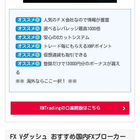
オススメ◎
人気のＦＸ会社なので情報が豊富
オススメ◎
選べるレバレッジ最高1000倍
オススメ◎
安心の0カットシステム
オススメ◎
トレード毎にもらえるXMPポイント
オススメ◎
仮想通貨も取引できる
オススメ◎
登録だけで13000円分のボーナスが貰え
る
※※ 海外ならここ一択！ ※※
XMTradingの口座開設はこちら
FX Vダッシュ おすすめ国内FXブローカー