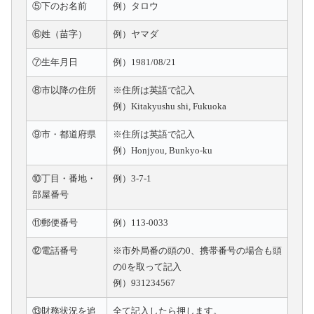
⑤下のお名前
例）タロウ
⑥姓（苗字）
例）ヤマダ
⑦生年月日
例）1981/08/21
⑧市以降の住所
※住所は英語で記入
例）Kitakyushu shi, Fukuoka
⑨市・都道府県
※住所は英語で記入
例）Honjyou, Bunkyo-ku
⑩丁目・番地・
例）3-7-1
部屋番号
⑪郵便番号
例）113-0033
⑫電話番号
※市外局番の頭の0、携帯番号の場合も頭
の0を取って記入
例）931234567
⑬財務状況を追
全て記入したら押します。