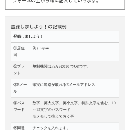
フォームの上から順に記入していきます。
登録しましよう！の記載例
登録しましよう！
①居住
例）Japan
国
②ブラ
規制機関はFSA SD010 でOKです。
ンド
③Eメー
確実に連絡が取れるEメールアドレス
ル
④パス
数字、英大文字、英小文字、特殊文字を含む、10
ワード
～15文字のパスワード
※メモして控えておく事
⑤同意
チェックを入れます。