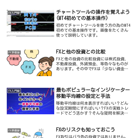
ょう。
チャートツールの操作を覚えよう
FX入門編
(MT4初めての基本操作)
初めてチャートツールを使う方の為のMT4
初めての基本操作です。画像をたくさん
使って説明しています。
FXと他の投資との比較
FX準備編
FXと他の投資の比較投資には株式投資、
不動産投資、外貨預金、等色々なものが
あります。その中でFXは「少ない資金で
始められる」という事が最大のメリット
です。不動産投資で数千万円投資出来る
資産を持っている人は不動産投資をすれ
ば良いし数百万円の資...
最もポピュラーなインジケーター
FX入門編
移動平均線の設定と手法
移動平均線は何本表示すればいい？どん
な設定期間にすればいい？FXの実戦トレ
ードでどう活かす？そんな疑問を解決し
ます。移動平均線の設定と手法。
FXのリスクも知っておこう
FX準備編
FX取引はバラ色の投資ではありません。