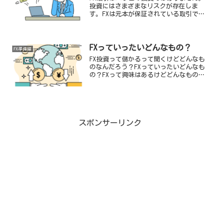
投資にはさまざまなリスクが存在しま
す。FXは元本が保証されている取引では
無いのでリスクについても認識しておく
必要があります。オンライン取引のリス
クFXは通常オンラインで注文、決済を行
い取引します。その間...
FXっていったいどんなもの？
FX準備編
FX投資って儲かるって聞くけどどんなも
のなんだろう？FXっていったいどんなも
の？FXって興味はあるけどどんなものか
よくわからない。そんな声をよく聞きま
す。FXは怖いとかギャンブルなんでし
ょ？とか、借金まみれになるって聞いた
よとか第1次FXブ...
スポンサーリンク