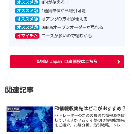
オススメ◎
MT4が使える！
オススメ◎
1通貨単位から取引可能
オススメ◎
オアンダFXラボが使える
オススメ◎
OANDAオープンオーダーが見れる
イマイチ△
コースが多いので悩むかも
OANDA Japan 口座開設はこちら
関連記事
FX情報収集先はどこがおすすめ？
FX入門編
FXトレーダーのための最適な情報源を探
していますか？おすすめのFX情報収集先
をご紹介。市場分析、取引戦略、トレン
ド情報を手に入れて、成功を目指しまし