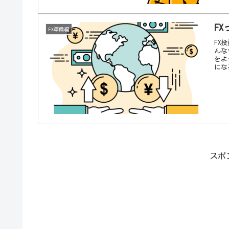
F
FX準備編
FX
んな
をよ
にな
スポ