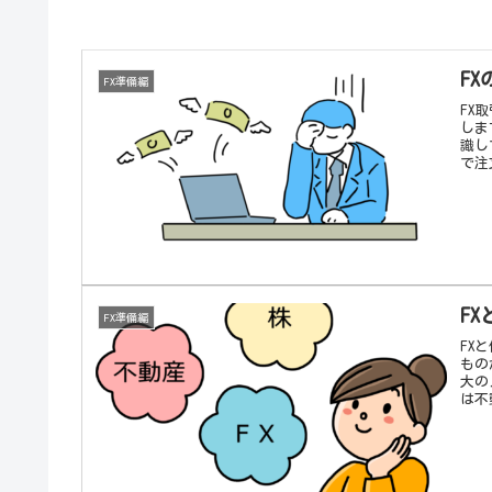
F
FX準備編
FX
しま
識し
で注
F
FX準備編
FX
もの
大の
は不