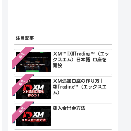
注目記事
ＸＭ™|XMTrading™（エッ
必見
クスエム）日本語 口座を
開設
ＸＭ追加口座の作り方｜
必見
XMTrading™（エックスエ
ム）
XM入金出金方法
必見