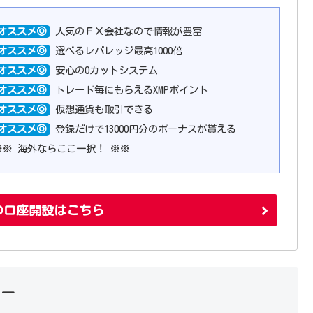
オススメ◎
人気のＦＸ会社なので情報が豊富
オススメ◎
選べるレバレッジ最高1000倍
オススメ◎
安心の0カットシステム
オススメ◎
トレード毎にもらえるXMPポイント
オススメ◎
仮想通貨も取引できる
オススメ◎
登録だけで13000円分のボーナスが貰える
※※ 海外ならここ一択！ ※※
ngの口座開設はこちら
カー