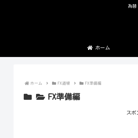
為替
ホーム
ホーム
FX道場
FX準備編
FX準備編
スポ