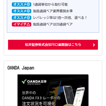
オススメ◎
1通貨単位から取引可能
オススメ◎
取扱通貨ペア業界最狭水準
オススメ◎
レバレッジ率は1倍〜25倍、選べる！
イマイチ△
取扱通貨ペアは20通貨ペア
松井証券株式会社FX口座開設はこちら
OANDA Japan