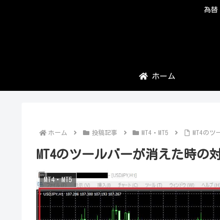
為替
ホーム
ホーム
投稿記事
MT4・MT5
MT4の
MT4のツールバーが消えた時の
MT4・MT5