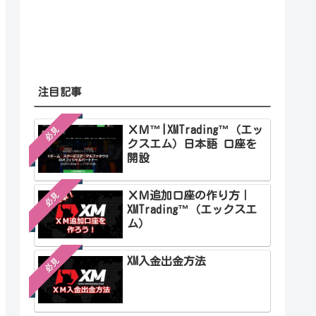
注目記事
ＸＭ™|XMTrading™（エッ
必見
クスエム）日本語 口座を
開設
ＸＭ追加口座の作り方｜
必見
XMTrading™（エックスエ
ム）
XM入金出金方法
必見